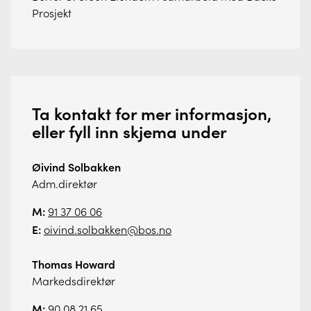
Prosjekt
Ta kontakt for mer informasjon,
eller fyll inn skjema under
Øivind Solbakken
Adm.direktør
M:
91 37 06 06
E:
oivind.solbakken@bos.no
Thomas Howard
Markedsdirektør
M:
90 08 21 65