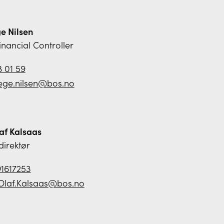
e Nilsen
inancial Controller
8 01 59
ege.nilsen@bos.no
af Kalsaas
direktør
91617253
.Olaf.Kalsaas@bos.no