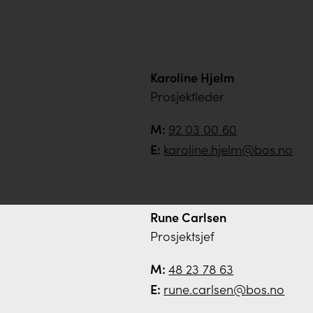
Karoline Hjelm
Prosjektleder
M:
92 03 00 60
E:
karoline.hjelm@bos.no
Rune Carlsen
Prosjektsjef
M:
48 23 78 63
E:
rune.carlsen@bos.no