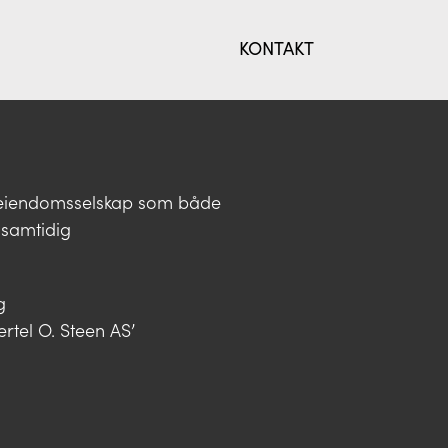
KONTAKT
t eiendomsselskap som både
 samtidig
g
rtel O. Steen AS’