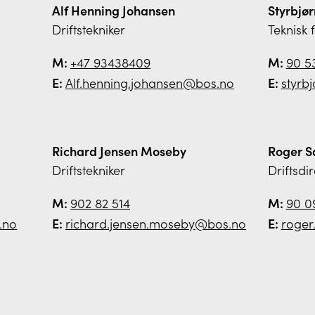
Alf Henning Johansen
Styrbjø
Driftstekniker
Teknisk 
M:
+47 93438409
M:
90 5
E:
Alf.henning.johansen@bos.no
E:
styrb
Richard Jensen Moseby
Roger S
Driftstekniker
Driftsdi
M:
902 82 514
M:
90 09
.no
E:
richard.jensen.moseby@bos.no
E:
roger