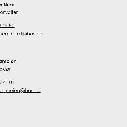
rn Nord
forvalter
3 19 50
joern.nord@bos.no
ameien
rektør
 41 01
.sameien@bos.no