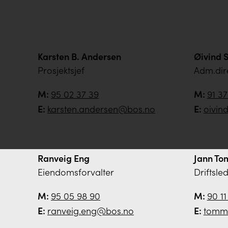
Karsten B. Andersen
Øivind 
Prosjektsjef
Adm.dir
M:
95 02 37 39
M:
91 3
E:
karsten.andersen@bos.no
E:
oivin
Ranveig Eng
Jann To
Eiendomsforvalter
Driftsle
M:
95 05 98 90
M:
90 11
E:
ranveig.eng@bos.no
E:
tommy