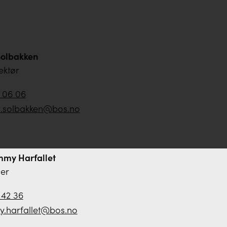
Solbakken
ektør
7 06 06
d.solbakken@bos.no
mmy Harfallet
der
 42 36
.harfallet@bos.no