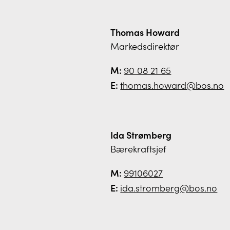
Thomas Howard
Markedsdirektør
M:
90 08 21 65
E:
thomas.howard@bos.no
Ida Strømberg
Bærekraftsjef
M:
99106027
E:
ida.stromberg@bos.no