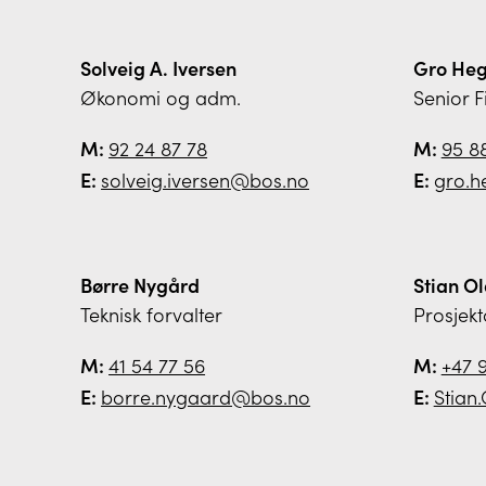
Solveig A. Iversen
Gro Heg
Økonomi og adm.
Senior F
M:
92 24 87 78
M:
95 8
E:
solveig.iversen@bos.no
E:
gro.h
Børre Nygård
Stian Ol
Teknisk forvalter
Prosjekt
M:
41 54 77 56
M:
+47 
E:
borre.nygaard@bos.no
E:
Stian